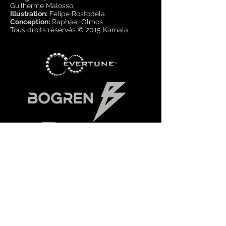
Guilherme Malosso
Illustration:
Felipe Rostodela
Conception:
Raphael Olmos
Tous droits réservés © 2015 Kamala