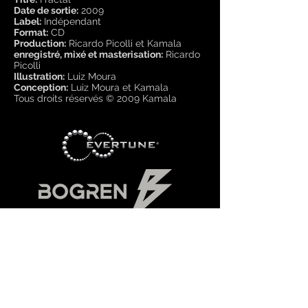
Date de sortie:
2009
Label:
Indépendant
Format:
CD
Production:
Ricardo Picolli et Kamala
enregistré, mixé et masterisation:
Ricardo
Picolli
Illustration:
Luiz Moura
Conception:
Luiz Moura et Kamala
Tous droits réservés © 2009 Kamala